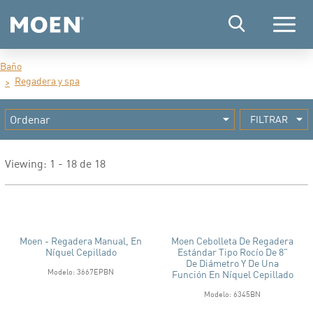
Menú
Baño
Regadera y spa
FILTRAR
Viewing: 1 - 18 de 18
Moen - Regadera Manual, En
Moen Cebolleta De Regadera
Níquel Cepillado
Estándar Tipo Rocío De 8"
De Diámetro Y De Una
Modelo: 3667EPBN
Función En Níquel Cepillado
Modelo: 6345BN