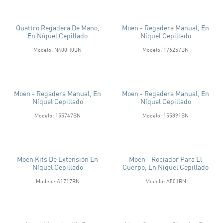
Quattro Regadera De Mano,
Moen - Regadera Manual, En
En Níquel Cepillado
Níquel Cepillado
Modelo: N400H0BN
Modelo: 176257BN
Moen - Regadera Manual, En
Moen - Regadera Manual, En
Níquel Cepillado
Níquel Cepillado
Modelo: 155747BN
Modelo: 155891BN
Moen Kits De Extensión En
Moen - Rociador Para El
Níquel Cepillado
Cuerpo, En Níquel Cepillado
Modelo: A1717BN
Modelo: A501BN