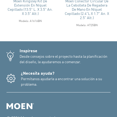
Moen Kingsley Kit De
Moen Conector Circular De
Extensión En Níquel
La Cebolleta De Regadera
Cepillado (13.5" L. X 3.5" An.
De Mano En Níquel
X 3.5" Alt.)
Cepillado (2.4"L X 1.7" An. X
2.5" Alt.)
Modelo: A1616BN
Modelo: A725BN
Inspírese
Desde consejos sobre el proyecto hasta la planificación
del diseño, le ayudaremos a comenzar.
¿Necesita ayuda?
Permítanos ayudarle a encontrar una solución a su
problema.