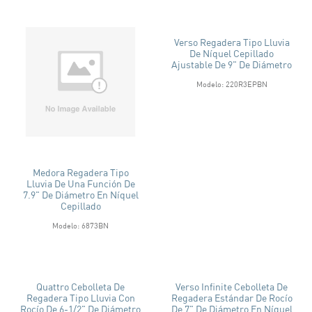
Verso Regadera Tipo Lluvia
De Níquel Cepillado
Ajustable De 9" De Diámetro
Modelo: 220R3EPBN
Medora Regadera Tipo
Lluvia De Una Función De
7.9" De Diámetro En Níquel
Cepillado
Modelo: 6873BN
Quattro Cebolleta De
Verso Infinite Cebolleta De
Regadera Tipo Lluvia Con
Regadera Estándar De Rocío
Rocío De 6-1/2" De Diámetro
De 7" De Diámetro En Níquel