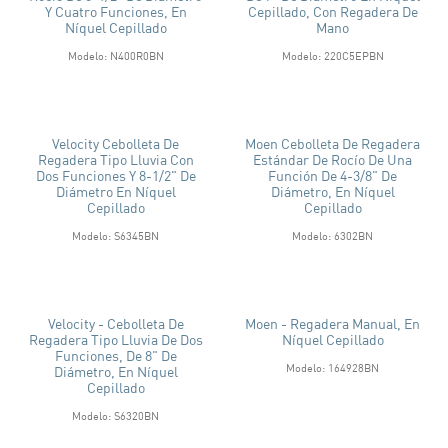
Y Cuatro Funciones, En
Cepillado, Con Regadera De
Níquel Cepillado
Mano
Modelo: N400R0BN
Modelo: 220C5EPBN
Velocity Cebolleta De
Moen Cebolleta De Regadera
Regadera Tipo Lluvia Con
Estándar De Rocío De Una
Dos Funciones Y 8-1/2" De
Función De 4-3/8" De
Diámetro En Níquel
Diámetro, En Níquel
Cepillado
Cepillado
Modelo: S6345BN
Modelo: 6302BN
Velocity - Cebolleta De
Moen - Regadera Manual, En
Regadera Tipo Lluvia De Dos
Níquel Cepillado
Funciones, De 8" De
Modelo: 164928BN
Diámetro, En Níquel
Cepillado
Modelo: S6320BN