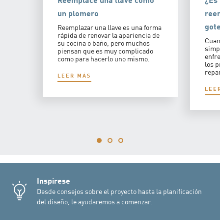
un plomero
reem
got
Reemplazar una llave es una forma
rápida de renovar la apariencia de
Cuand
su cocina o baño, pero muchos
simpl
piensan que es muy complicado
enfr
como para hacerlo uno mismo.
los p
repa
LEER MÁS
LEE
Inspírese
Desde consejos sobre el proyecto hasta la planificación
del diseño, le ayudaremos a comenzar.