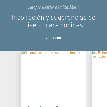
Adopte el estilo de vida Moen
Inspiración y sugerencias de
diseño para cocinas
VER TODO
Reemplace una llave como
¿Es 