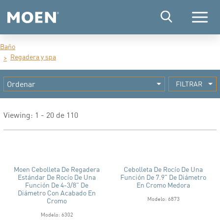
Menú
Baño
Regadera y spa
FILTRAR
Viewing: 1 - 20 de 110
Moen Cebolleta De Regadera
Cebolleta De Rocío De Una
Estándar De Rocío De Una
Función De 7.9" De Diámetro
Función De 4-3/8" De
En Cromo Medora
Diámetro Con Acabado En
Modelo: 6873
Cromo
Modelo: 6302