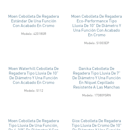
Moen Cebolleta De Regadera
Moen Cebolleta De Regadera
Estándar De Una Función
Eco-Performance Tipo
Con Acabado En Cromo
Lluvia De 10" De Diámetro Y
Una Función Con Acabado
Modelo: 42018GR
En Cromo
Modelo: S1003EP
Moen Waterhill Cebolleta De
Danika Cebolleta De
Regadera Tipo Lluvia De 10"
Regadera Tipo Lluvia De 7"
De Diámetro Y Una Función
De Diámetro Y Una Función
Con Acabado En Cromo
En Níquel Cepillado
Resistente A Las Manchas
Modelo: S112
Modelo: 173809SRN
Moen Cebolleta De Regadera
Giox Cebolleta De Regadera
Tipo Lluvia De Una Función,
Tipo Lluvia De Cromo De 10"
De 4-3/8" De Diámetro Y Con
De Diámetro Y Una Función