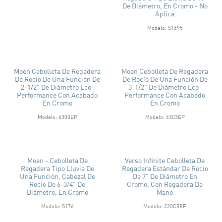
De Diámetro, En Cromo - No
Aplica
Modelo: S1695
Moen Cebolleta De Regadera
Moen Cebolleta De Regadera
De Rocío De Una Función De
De Rocío De Una Función De
2-1/2" De Diámetro Eco-
3-1/2" De Diámetro Eco-
Performance Con Acabado
Performance Con Acabado
En Cromo
En Cromo
Modelo: 6300EP
Modelo: 6303EP
Moen - Cebolleta De
Verso Infinite Cebolleta De
Regadera Tipo Lluvia De
Regadera Estándar De Rocío
Una Función, Cabezal De
De 7" De Diámetro En
Rocío De 6-3/4" De
Cromo, Con Regadera De
Diámetro, En Cromo
Mano
Modelo: S176
Modelo: 220C5EP