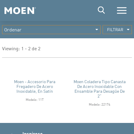
Menú
FILTRAR
Viewing: 1 - 2 de 2
Moen - Accesorio Para
Moen Coladera Tipo Canasta
Fregadero De Acero
De Acero Inoxidable Con
Inoxidable, En Satín
Ensamble Para Desagüe De
2"
Modelo: 11T
Modelo: 22174
Inspírese