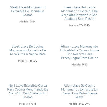
Sleek Llave Monomando
Sleek Llave De Cocina
Extraíble De Cocina En
Monomando Extraíble De
Cromo
Arco Alto Inoxidable Con
Acabado Spot Resist
Modelo: 7864
Modelo: 7864SRS
Sleek Llave De Cocina
Align - Llave Monomando
Monomando Extraíble De
Extraíble De Cromo, Curva
Arco Alto En Negro Mate
Con Resorte Para
Preenjuague Para Cocina
Modelo: 7864BL
Modelo: 5923
Nori Llave Extraíble Curva
Align Llave De Cocina
Para Cocina Monomando De
Monomando Extraíble En
Arco Alto Con Acabado En
Cromo Con MotionSense
Cromo
Wave
Modelo: 87066
Modelo: 5923EWC