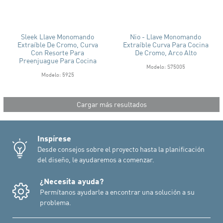
Sleek Llave Monomando
Nio - Llave Monomando
Extraíble De Cromo, Curva
Extraíble Curva Para Cocina
Con Resorte Para
De Cromo, Arco Alto
Preenjuague Para Cocina
Modelo: S75005
Modelo: 5925
Cargar más resultados
Inspírese
Desde consejos sobre el proyecto hasta la planificación
del diseño, le ayudaremos a comenzar.
¿Necesita ayuda?
Permítanos ayudarle a encontrar una solución a su
problema.