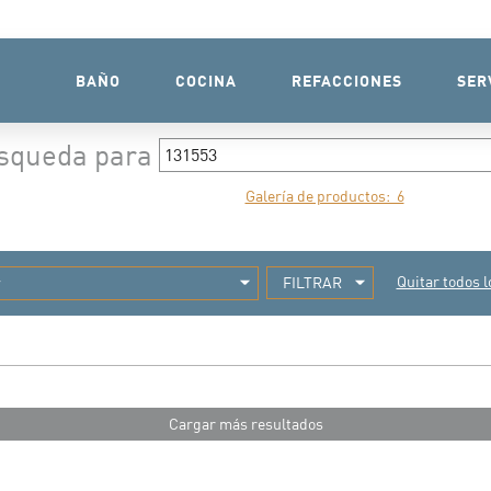
BAÑO
COCINA
REFACCIONES
SER
úsqueda para
búsqueda
Galería de productos: 6
Quitar todos lo
FILTRAR
Cargar más resultados