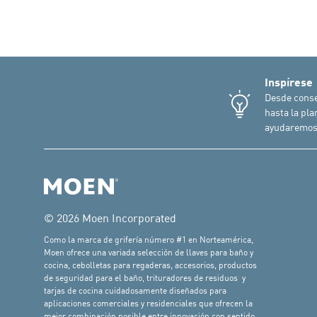
Inspírese
Desde conse
hasta la pla
ayudaremos
© 2026 Moen Incorporated
Como la marca de grifería número #1 en Norteamérica,
Moen ofrece una variada selección de llaves para baño y
cocina, cebolletas para regaderas, accesorios, productos
de seguridad para el baño, trituradores de residuos y
tarjas de cocina cuidadosamente diseñados para
aplicaciones comerciales y residenciales que ofrecen la
mejor combinación posible entre innovación con sentido,