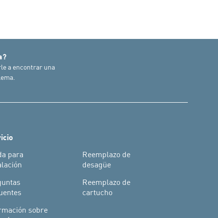
a?
le a encontrar una
lema.
icio
da para
Reemplazo de
alación
desagüe
guntas
Reemplazo de
uentes
cartucho
rmación sobre